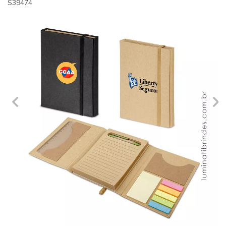
S39474