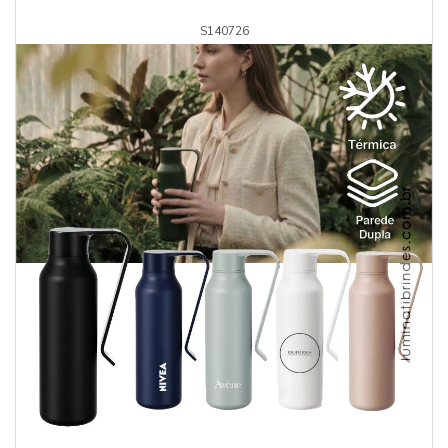
S140726