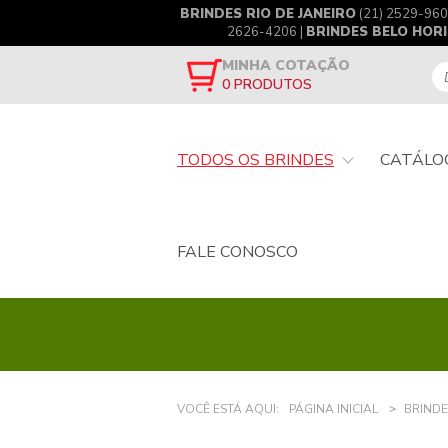
BRINDES RIO DE JANEIRO
(21) 2529-960
2626-4206 |
BRINDES BELO HOR
MINHA COTAÇÃO
0
PRODUTOS
TODOS OS BRINDES
CATÁLO
FALE CONOSCO
VOCÊ ESTÁ AQUI:
PÁGINA INICIAL
BRINDE