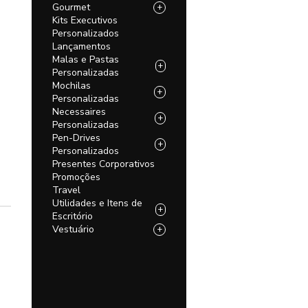
Gourmet
+
Kits Executivos
Personalizados
Lançamentos
Malas e Pastas
+
Personalizadas
Mochilas
+
Personalizadas
Necessaires
+
Personalizadas
Pen-Drives
+
Personalizados
Presentes Corporativos
Promoções
Travel
Utilidades e Itens de
+
Escritório
Vestuário
+