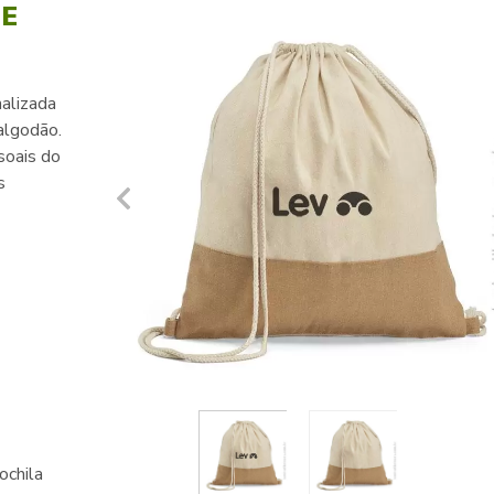
LE
alizada
algodão.
soais do
s
ochila