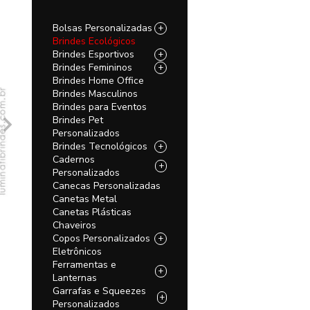
Bolsas Personalizadas
+
Brindes Ecológicos
Brindes Esportivos
+
Brindes Femininos
+
Brindes Home Office
Brindes Masculinos
Brindes para Eventos
Brindes Pet
Personalizados
Brindes Tecnológicos
+
Cadernos
+
Personalizados
Canecas Personalizadas
Canetas Metal
Canetas Plásticas
Chaveiros
Copos Personalizados
+
Eletrônicos
Ferramentas e
+
Lanternas
Garrafas e Squeezes
+
Personalizados