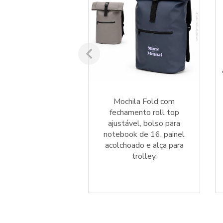
ocurando por
Mochila Fold com
ivas sustentáveis?
fechamento roll top
hila Ekos RPET
ajustável, bolso para
r a resposta para
notebook de 16, painel
mpanha. Solicite
acolchoado e alça para
 online em minutos
trolley.
a esta mochila
ecológica.