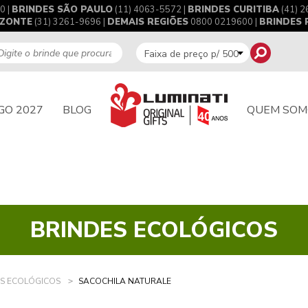
0 |
BRINDES SÃO PAULO
(11) 4063-5572 |
BRINDES CURITIBA
(41) 2
IZONTE
(31) 3261-9696 |
DEMAIS REGIÕES
0800 0219600 |
BRINDES
GO 2027
BLOG
QUEM SOM
BRINDES ECOLÓGICOS
S ECOLÓGICOS
SACOCHILA NATURALE