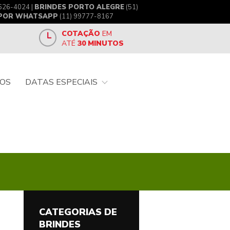
626-4024 |
BRINDES PORTO ALEGRE
(51)
 POR WHATSAPP
(11) 99777-8167
COTAÇÃO
EM
ATÉ
30 MINUTOS
OS
DATAS ESPECIAIS
CATEGORIAS DE
BRINDES