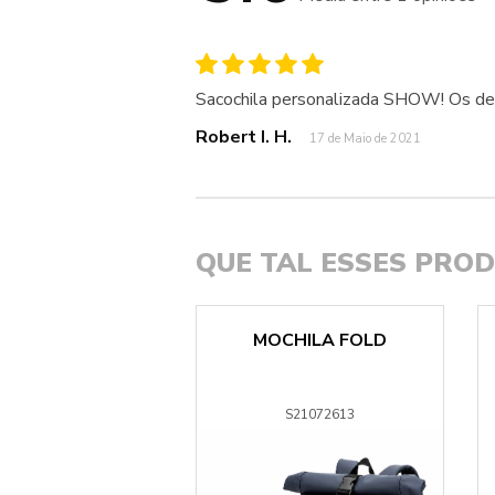
Sacochila personalizada SHOW! Os det
Robert I. H.
17 de Maio de 2021
QUE TAL ESSES PRO
LA EKOS RPET
MOCHILA FOLD
S48725
S21072613