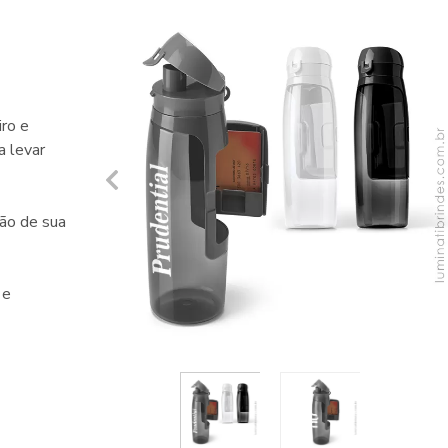
iro e
a levar
ção de sua
 e