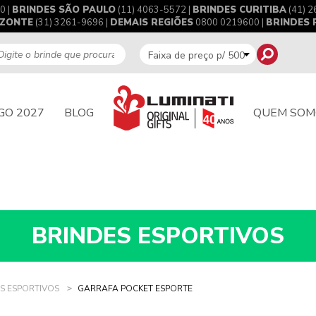
0 |
BRINDES SÃO PAULO
(11) 4063-5572 |
BRINDES CURITIBA
(41) 2
IZONTE
(31) 3261-9696 |
DEMAIS REGIÕES
0800 0219600 |
BRINDES
GO 2027
BLOG
QUEM SOM
BRINDES ESPORTIVOS
S ESPORTIVOS
GARRAFA POCKET ESPORTE