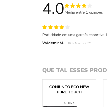
4.0
Média entre
1
opiniões
Praticidade em uma garrafa esportiva. E
Valdemir M.
18 de Maio de 2021
QUE TAL ESSES PRO
 NEW UTILITY
CONJUNTO ECO NEW
TWIST
PURE TOUCH
S1193095
S11824