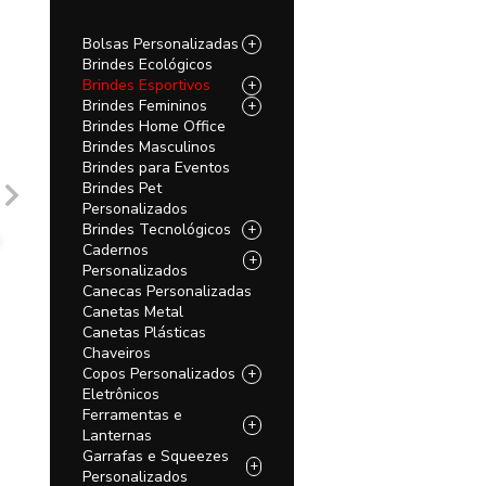
Bolsas Personalizadas
+
Brindes Ecológicos
Brindes Esportivos
+
Brindes Femininos
+
Brindes Home Office
Brindes Masculinos
Brindes para Eventos
Brindes Pet
Personalizados
Brindes Tecnológicos
+
Cadernos
+
Personalizados
Canecas Personalizadas
Canetas Metal
Canetas Plásticas
Chaveiros
Copos Personalizados
+
Eletrônicos
Ferramentas e
+
Lanternas
Garrafas e Squeezes
+
Personalizados