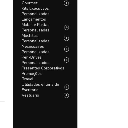
Gourmet
+
Kits Executivos
Personalizados
Lançamentos
Malas e Pastas
+
Personalizadas
Mochilas
+
Personalizadas
Necessaires
+
Personalizadas
Pen-Drives
+
Personalizados
Presentes Corporativos
Promoções
Travel
Utilidades e Itens de
+
Escritório
Vestuário
+