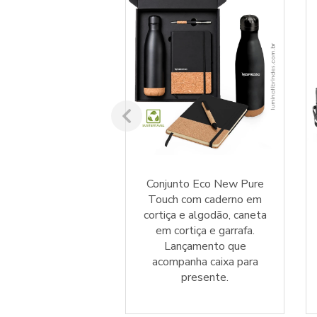
ew Utility Twist
Conjunto Eco New Pure
ml com design
Touch com caderno em
sivo e tampa com
cortiça e algodão, caneta
ra. Personalize e
em cortiça e garrafa.
presenteie!
Lançamento que
acompanha caixa para
presente.