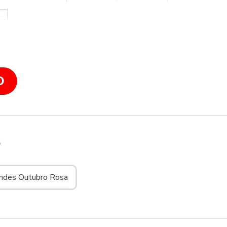
O
S
indes Outubro Rosa