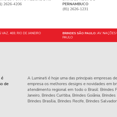
1) 2626-4206
PERNAMBUCO
(81) 2626-1231
VAZ, 469, RIO DE JANEIRO
BRINDES SÃO PAULO:
AV. NAÇÕES 
PAULO
 é
A Luminati é hoje uma das principais empresas de
ão de
empresa os melhores designs e novidades em bri
atendimento regional em todo o Brasil: Brindes
Janeiro,
Brindes Curitiba
,
Brindes Goiânia
,
Brindes
Brindes Brasília
,
Brindes Recife
,
Brindes Salvador