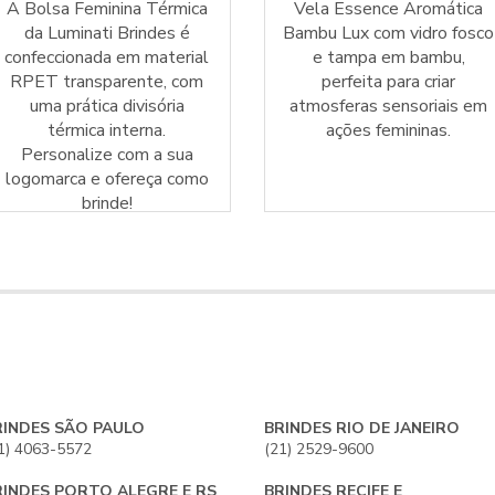
A Bolsa Feminina Térmica
Vela Essence Aromática
da Luminati Brindes é
Bambu Lux com vidro fosco
confeccionada em material
e tampa em bambu,
RPET transparente, com
perfeita para criar
uma prática divisória
atmosferas sensoriais em
térmica interna.
ações femininas.
Personalize com a sua
logomarca e ofereça como
brinde!
RINDES SÃO PAULO
BRINDES RIO DE JANEIRO
1) 4063-5572
(21) 2529-9600
RINDES PORTO ALEGRE E RS
BRINDES RECIFE E