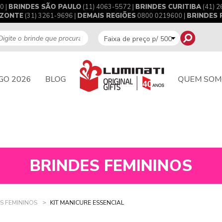
0 |
BRINDES SÃO PAULO
(11) 4063-5572 |
BRINDES CURITIBA
(41) 2
IZONTE
(31) 3261-9696 |
DEMAIS REGIÕES
0800 0219600 |
BRINDES
GO 2026
BLOG
QUEM SOM
BRINDES FEMININOS
S FEMININOS
KIT MANICURE ESSENCIAL