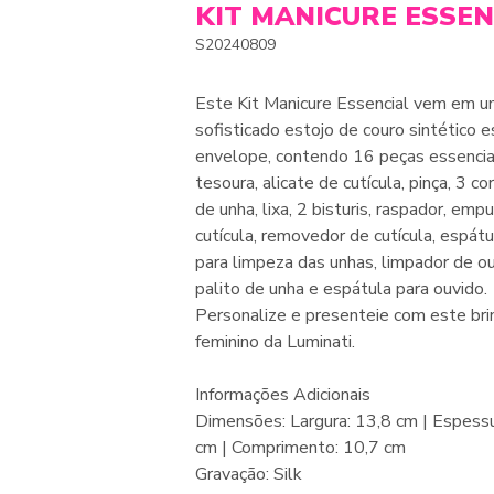
KIT MANICURE ESSEN
S20240809
Este Kit Manicure Essencial vem em 
sofisticado estojo de couro sintético e
envelope, contendo 16 peças essenciais
tesoura, alicate de cutícula, pinça, 3 c
de unha, lixa, 2 bisturis, raspador, emp
cutícula, removedor de cutícula, espát
para limpeza das unhas, limpador de ou
palito de unha e espátula para ouvido.
Personalize e presenteie com este br
feminino da Luminati.
Informações Adicionais
Dimensões: Largura: 13,8 cm | Espessu
cm | Comprimento: 10,7 cm
Gravação: Silk