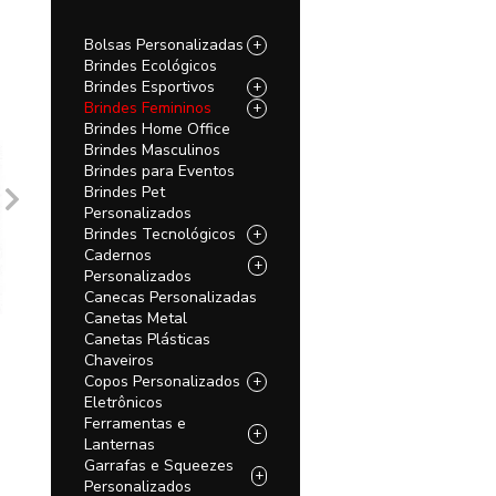
Bolsas Personalizadas
+
Brindes Ecológicos
Brindes Esportivos
+
Brindes Femininos
+
Brindes Home Office
Brindes Masculinos
Brindes para Eventos
Brindes Pet
Personalizados
Brindes Tecnológicos
+
Cadernos
+
Personalizados
Canecas Personalizadas
Canetas Metal
Canetas Plásticas
Chaveiros
Copos Personalizados
+
Eletrônicos
Ferramentas e
+
Lanternas
Garrafas e Squeezes
+
Personalizados