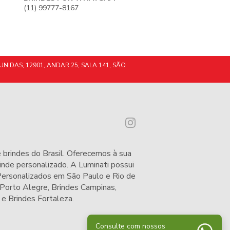
(11) 99777-8167
UNIDAS, 12901, ANDAR 25, SALA 141, SÃO
 brindes do Brasil. Oferecemos à sua
nde personalizado. A Luminati possui
 Personalizados em São Paulo e Rio de
 Porto Alegre
,
Brindes Campinas
,
e
Brindes Fortaleza
.
Consulte com nossos