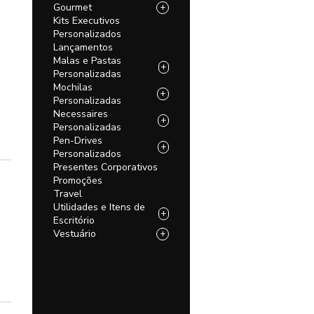
Gourmet
+
Kits Executivos
Personalizados
Lançamentos
Malas e Pastas
+
Personalizadas
Mochilas
+
Personalizadas
Necessaires
+
Personalizadas
Pen-Drives
+
Personalizados
Presentes Corporativos
Promoções
Travel
Utilidades e Itens de
+
Escritório
Vestuário
+