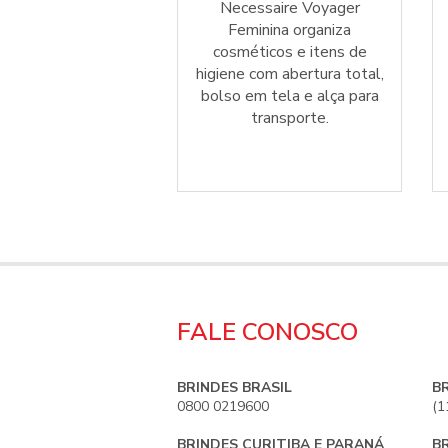
ssaire Sky Plus
Necessaire Voyager
a para organização
Feminina organiza
ta de seus itens.
cosméticos e itens de
ideal para viagens
higiene com abertura total,
ivas com estilo e
bolso em tela e alça para
praticidade!
transporte.
FALE CONOSCO
BRINDES BRASIL
B
0800 0219600
(1
BRINDES CURITIBA E PARANÁ
B