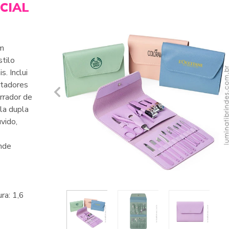
CIAL
um
stilo
. Inclui
ortadores
urrador de
ula dupla
vido,
inde
ra: 1,6