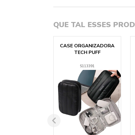
QUE TAL ESSES PRO
R BANK SYNC
CASE ORGANIZADORA
TECH PUFF
S142726
S113391