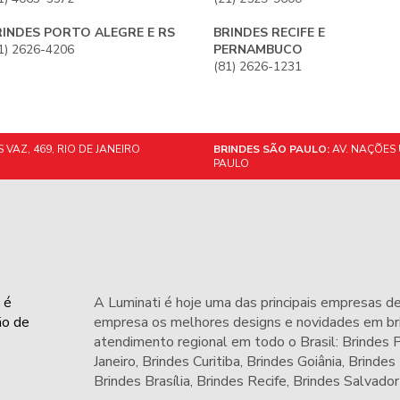
RINDES PORTO ALEGRE E RS
BRINDES RECIFE E
1) 2626-4206
PERNAMBUCO
(81) 2626-1231
VAZ, 469, RIO DE JANEIRO
BRINDES SÃO PAULO:
AV. NAÇÕES 
PAULO
 é
A Luminati é hoje uma das principais empresas de
ão de
empresa os melhores designs e novidades em bri
atendimento regional em todo o Brasil: Brindes
Janeiro,
Brindes Curitiba
,
Brindes Goiânia
,
Brindes
Brindes Brasília
,
Brindes Recife
,
Brindes Salvador