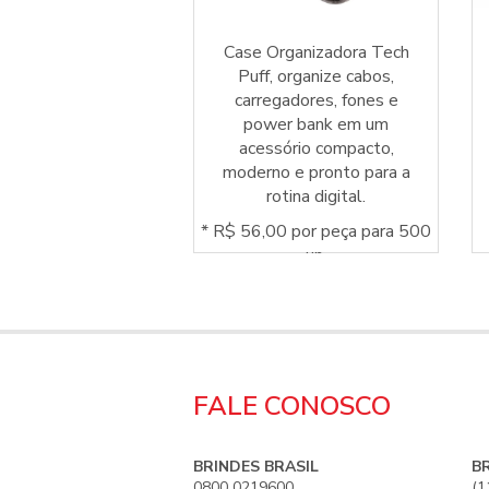
Case Organizadora Tech
ank Sync 4000 em
Puff, organize cabos,
iclado com bateria
carregadores, fones e
00 mAh, USB-C e
power bank em um
. Compacto para
acessório compacto,
 em qualquer lugar.
moderno e pronto para a
rotina digital.
* R$ 56,00 por peça para 500
un.
FALE CONOSCO
BRINDES BRASIL
B
0800 0219600
(1