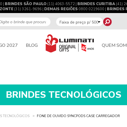
0 |
BRINDES SÃO PAULO
(11) 4063-5572 |
BRINDES CURITIBA
(41) 2
IZONTE
(31) 3261-9696 |
DEMAIS REGIÕES
0800 0219600 |
BRINDES
GO 2027
BLOG
QUEM SOM
BRINDES TECNOLÓGICOS
ES TECNOLÓGICOS
FONE DE OUVIDO SYNCPODS CASE CARREGADOR