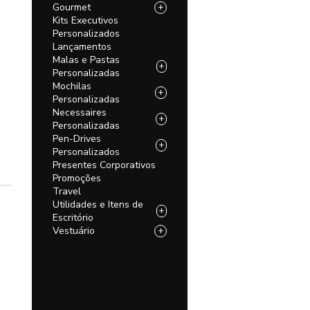
Gourmet
+
Kits Executivos
Personalizados
Lançamentos
Malas e Pastas
+
Personalizadas
Mochilas
+
Personalizadas
Necessaires
+
Personalizadas
Pen-Drives
+
Personalizados
Presentes Corporativos
Promoções
Travel
Utilidades e Itens de
+
Escritório
Vestuário
+