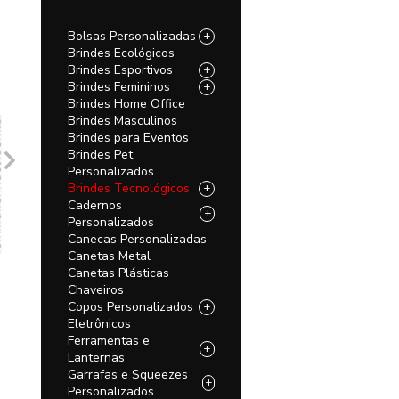
Bolsas Personalizadas
+
Brindes Ecológicos
Brindes Esportivos
+
Brindes Femininos
+
Brindes Home Office
Brindes Masculinos
Brindes para Eventos
Brindes Pet
Personalizados
Brindes Tecnológicos
+
Cadernos
+
Personalizados
Canecas Personalizadas
Canetas Metal
Canetas Plásticas
Chaveiros
Copos Personalizados
+
Eletrônicos
Ferramentas e
+
Lanternas
Garrafas e Squeezes
+
Personalizados