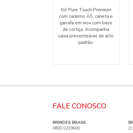
der Executive com
Kit Pure Touch Premium
ire organizadora e
com caderno A5, caneta e
 720ml em alumínio
garrafa em inox com base
ampa em bambu.
de cortiça. Acompanha
ra viagens e ações
caixa presenteável de alto
orporativas.
padrão.
FALE CONOSCO
BRINDES BRASIL
B
0800 0219600
(1