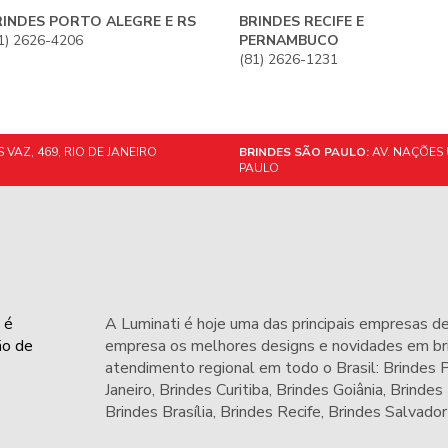
RINDES PORTO ALEGRE E RS
BRINDES RECIFE E
1) 2626-4206
PERNAMBUCO
(81) 2626-1231
VAZ, 469, RIO DE JANEIRO
BRINDES SÃO PAULO:
AV. NAÇÕES 
PAULO
 é
A Luminati é hoje uma das principais empresas de
ão de
empresa os melhores designs e novidades em bri
atendimento regional em todo o Brasil: Brindes
Janeiro,
Brindes Curitiba
,
Brindes Goiânia
,
Brindes
Brindes Brasília
,
Brindes Recife
,
Brindes Salvador