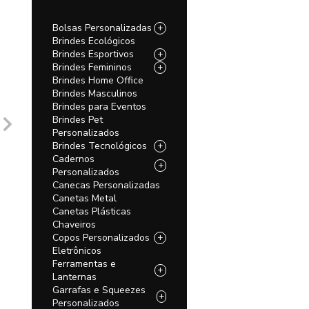
Bolsas Personalizadas
+
Brindes Ecológicos
Brindes Esportivos
+
Brindes Femininos
+
Brindes Home Office
Brindes Masculinos
Brindes para Eventos
Brindes Pet
Personalizados
Brindes Tecnológicos
+
Cadernos
+
Personalizados
Canecas Personalizadas
Canetas Metal
Canetas Plásticas
Chaveiros
Copos Personalizados
+
Eletrônicos
Ferramentas e
+
Lanternas
Garrafas e Squeezes
+
Personalizados