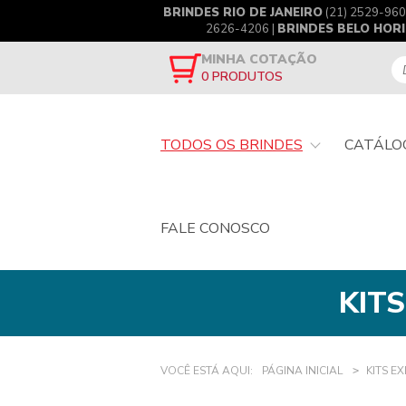
BRINDES RIO DE JANEIRO
(21) 2529-960
2626-4206 |
BRINDES BELO HOR
MINHA COTAÇÃO
0
PRODUTOS
TODOS OS BRINDES
CATÁLO
FALE CONOSCO
KIT
VOCÊ ESTÁ AQUI:
PÁGINA INICIAL
KITS E