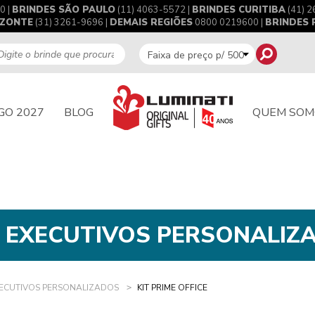
0 |
BRINDES SÃO PAULO
(11) 4063-5572 |
BRINDES CURITIBA
(41) 2
IZONTE
(31) 3261-9696 |
DEMAIS REGIÕES
0800 0219600 |
BRINDES
GO 2027
BLOG
QUEM SOM
S EXECUTIVOS PERSONALIZ
XECUTIVOS PERSONALIZADOS
KIT PRIME OFFICE