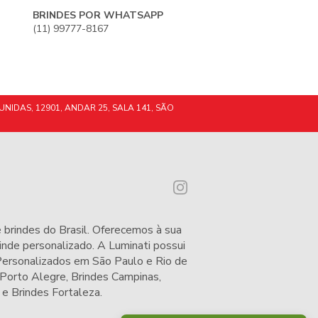
BRINDES POR WHATSAPP
(11) 99777-8167
UNIDAS, 12901, ANDAR 25, SALA 141, SÃO
 brindes do Brasil. Oferecemos à sua
nde personalizado. A Luminati possui
 Personalizados em São Paulo e Rio de
 Porto Alegre
,
Brindes Campinas
,
e
Brindes Fortaleza
.