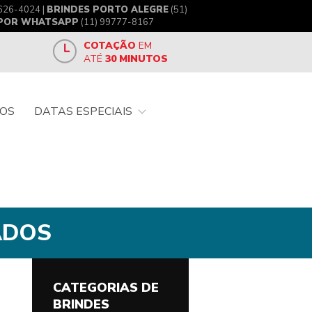
626-4024 |
BRINDES PORTO ALEGRE
(51)
 POR WHATSAPP
(11) 99777-8167
COTAÇÃO
EM
ATÉ
30 MINUTOS
OS
DATAS ESPECIAIS
ADOS
CATEGORIAS DE
BRINDES