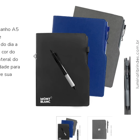
manho A5
e
do dia a
 cor do
ateral do
idade para
ve sua