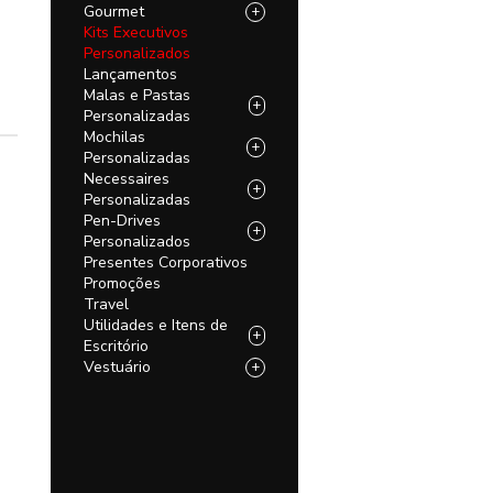
Gourmet
+
Kits Executivos
Personalizados
Lançamentos
Malas e Pastas
+
Personalizadas
Mochilas
+
Personalizadas
Necessaires
+
Personalizadas
Pen-Drives
+
Personalizados
Presentes Corporativos
Promoções
Travel
Utilidades e Itens de
+
Escritório
Vestuário
+