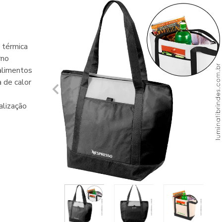
 térmica
rno
 alimentos
 de calor
lização