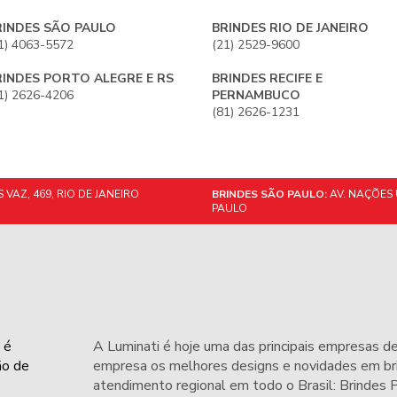
RINDES SÃO PAULO
BRINDES RIO DE JANEIRO
1) 4063-5572
(21) 2529-9600
RINDES PORTO ALEGRE E RS
BRINDES RECIFE E
1) 2626-4206
PERNAMBUCO
(81) 2626-1231
VAZ, 469, RIO DE JANEIRO
BRINDES SÃO PAULO:
AV. NAÇÕES 
PAULO
 é
A Luminati é hoje uma das principais empresas de
ão de
empresa os melhores designs e novidades em bri
atendimento regional em todo o Brasil: Brindes