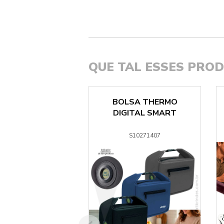
QUE TAL ESSES PRO
RILL PRIME COM
BOLSA THERMO
UA DE BAMBU
DIGITAL SMART
S381144
S10271407