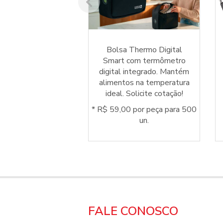
ll Prime com tábua
Bolsa Thermo Digital
, facas e garfo em
Smart com termômetro
inox. Um brinde
digital integrado. Mantém
t para valorizar
alimentos na temperatura
tos especiais.
ideal. Solicite cotação!
* R$ 59,00 por peça para 500
un.
FALE CONOSCO