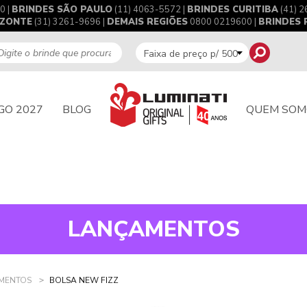
0 |
BRINDES SÃO PAULO
(11) 4063-5572 |
BRINDES CURITIBA
(41) 2
IZONTE
(31) 3261-9696 |
DEMAIS REGIÕES
0800 0219600 |
BRINDES
GO 2027
BLOG
QUEM SOM
LANÇAMENTOS
MENTOS
BOLSA NEW FIZZ