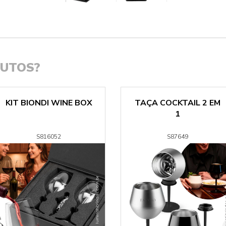
DUTOS?
KIT BIONDI WINE BOX
TAÇA COCKTAIL 2 EM
1
S816052
S87649