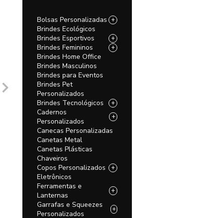
Bolsas Personalizadas
+
Brindes Ecológicos
Brindes Esportivos
+
Brindes Femininos
+
Brindes Home Office
Brindes Masculinos
Brindes para Eventos
Brindes Pet
Personalizados
Brindes Tecnológicos
+
Cadernos
+
Personalizados
Canecas Personalizadas
Canetas Metal
Canetas Plásticas
Chaveiros
Copos Personalizados
+
Eletrônicos
Ferramentas e
+
Lanternas
Garrafas e Squeezes
+
Personalizados