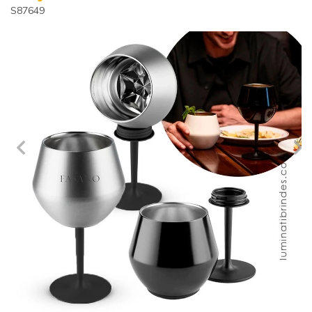
S87649