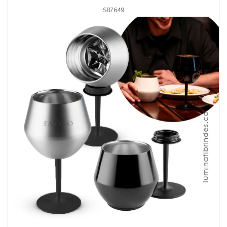
S87649