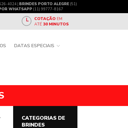
626-4024 |
BRINDES PORTO ALEGRE
(51)
 POR WHATSAPP
(11) 99777-8167
COTAÇÃO
EM
ATÉ
30 MINUTOS
OS
DATAS ESPECIAIS
S
A
CATEGORIAS DE
BRINDES