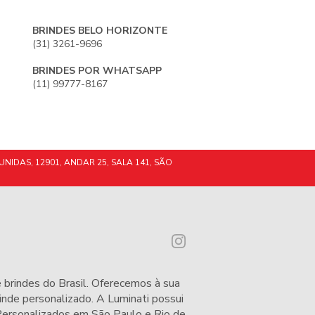
BRINDES BELO HORIZONTE
(31) 3261-9696
BRINDES POR WHATSAPP
(11) 99777-8167
UNIDAS, 12901, ANDAR 25, SALA 141, SÃO
 brindes do Brasil. Oferecemos à sua
nde personalizado. A Luminati possui
 Personalizados em São Paulo e Rio de