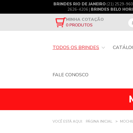
BRINDES RIO DE JANEIRO
(21) 2529-960
2626-4206 |
BRINDES BELO HOR
MINHA COTAÇÃO
0
PRODUTOS
TODOS OS BRINDES
CATÁLO
FALE CONOSCO
VOCÊ ESTÁ AQUI:
PÁGINA INICIAL
MOCHI