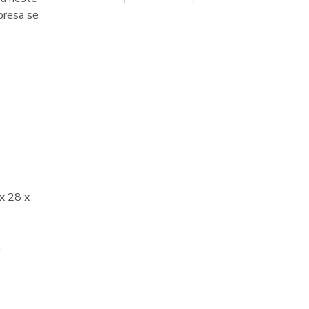
presa se
x 28 x
m