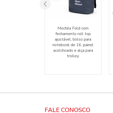
ocurando por
Mochila Fold com
ivas sustentáveis?
fechamento roll top
hila Ekos RPET
ajustável, bolso para
r a resposta para
notebook de 16, painel
mpanha. Solicite
acolchoado e alça para
 online em minutos
trolley.
a esta mochila
ecológica.
FALE CONOSCO