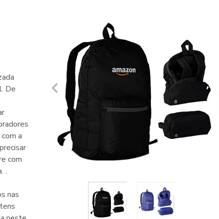
zada
l. De
ar
boradores
, com a
precisar
re com
. .
os nas
itens
sa neste