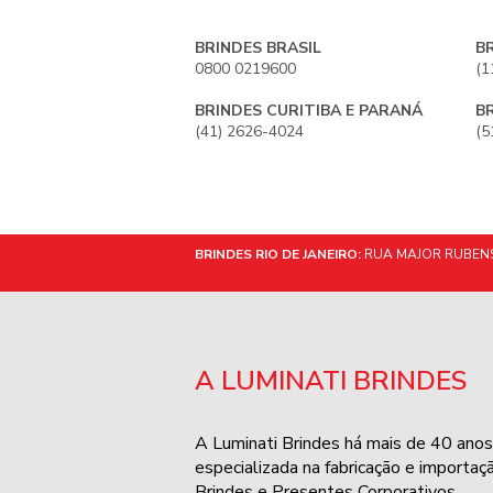
BRINDES BRASIL
B
0800 0219600
(1
BRINDES CURITIBA E PARANÁ
B
(41) 2626-4024
(5
BRINDES RIO DE JANEIRO:
RUA MAJOR RUBENS 
A LUMINATI BRINDES
A Luminati Brindes há mais de 40 anos
especializada na fabricação e importaç
Brindes e Presentes Corporativos.