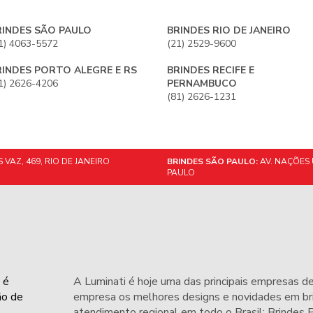
RINDES SÃO PAULO
BRINDES RIO DE JANEIRO
1) 4063-5572
(21) 2529-9600
RINDES PORTO ALEGRE E RS
BRINDES RECIFE E
1) 2626-4206
PERNAMBUCO
(81) 2626-1231
VAZ, 469, RIO DE JANEIRO
BRINDES SÃO PAULO:
AV. NAÇÕES 
PAULO
 é
A Luminati é hoje uma das principais empresas de
ão de
empresa os melhores designs e novidades em bri
atendimento regional em todo o Brasil: Brindes