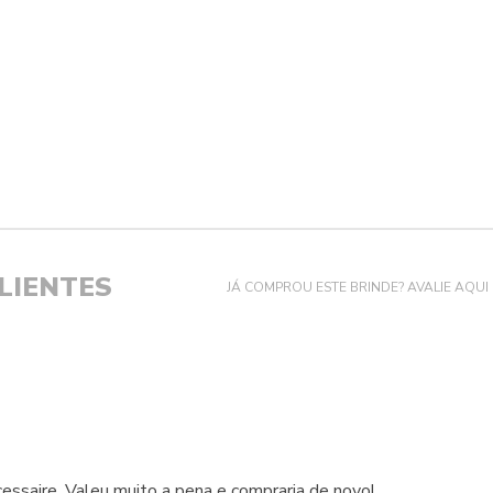
LIENTES
JÁ COMPROU ESTE BRINDE? AVALIE AQUI
essaire. Valeu muito a pena e compraria de novo!