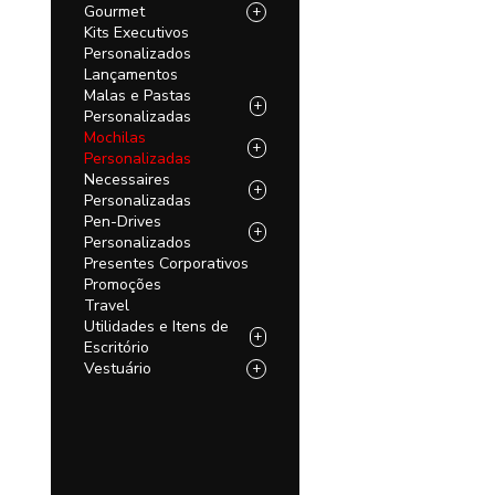
Gourmet
+
Kits Executivos
Personalizados
Lançamentos
Malas e Pastas
+
Personalizadas
Mochilas
+
Personalizadas
Necessaires
+
Personalizadas
Pen-Drives
+
Personalizados
Presentes Corporativos
Promoções
Travel
Utilidades e Itens de
+
Escritório
Vestuário
+