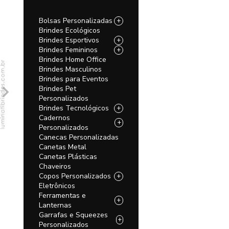
Bolsas Personalizadas
+
Brindes Ecológicos
Brindes Esportivos
+
Brindes Femininos
+
Brindes Home Office
Brindes Masculinos
Brindes para Eventos
Brindes Pet
Personalizados
Brindes Tecnológicos
+
Cadernos
+
Personalizados
Canecas Personalizadas
Canetas Metal
Canetas Plásticas
Chaveiros
Copos Personalizados
+
Eletrônicos
Ferramentas e
+
Lanternas
Garrafas e Squeezes
+
Personalizados