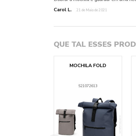
Carol L.
21 de Maio de 2021
QUE TAL ESSES PRO
LA EKOS RPET
MOCHILA FOLD
S48725
S21072613