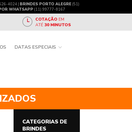
626-4024 |
BRINDES PORTO ALEGRE
(51)
 POR WHATSAPP
(11) 99777-8167
COTAÇÃO
EM
ATÉ
30 MINUTOS
OS
DATAS ESPECIAIS
IZADOS
CATEGORIAS DE
BRINDES