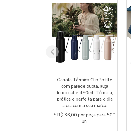
a Yoko Aluminium
Garrafa Térmica ClipBottle
m tampa de bambu,
com parede dupla, alça
m alumínio fosco e
funcional e 450ml. Térmica,
borrachada. Brinde
prática e perfeita para o dia
no e resistente!
a dia com a sua marca.
0 por peça para 500
* R$ 36,00 por peça para 500
un.
un.