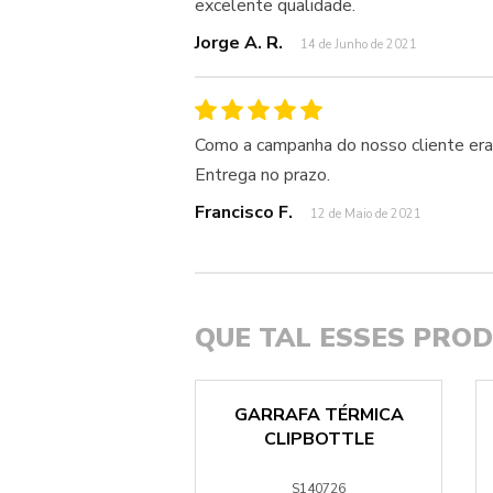
excelente qualidade.
Jorge A. R.
14 de Junho de 2021
Como a campanha do nosso cliente era n
Entrega no prazo.
Francisco F.
12 de Maio de 2021
QUE TAL ESSES PRO
RRAFA YOKO
GARRAFA TÉRMICA
MINIUM INOX
CLIPBOTTLE
S21194
S140726