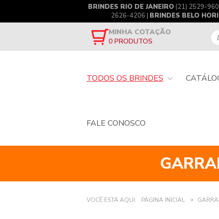
BRINDES RIO DE JANEIRO
(21) 2529-960
2626-4206 |
BRINDES BELO HOR
MINHA COTAÇÃO
0
PRODUTOS
TODOS OS BRINDES
CATÁLO
FALE CONOSCO
GARRA
VOCÊ ESTÁ AQUI:
PÁGINA INICIAL
GARRA