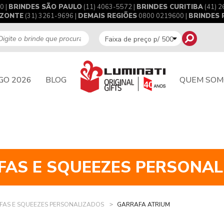
0 |
BRINDES SÃO PAULO
(11) 4063-5572 |
BRINDES CURITIBA
(41) 2
IZONTE
(31) 3261-9696 |
DEMAIS REGIÕES
0800 0219600 |
BRINDES
GO 2026
BLOG
QUEM SOM
FAS E SQUEEZES PERSONAL
FAS E SQUEEZES PERSONALIZADOS
GARRAFA ATRIUM