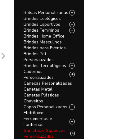
Bolsas Personalizadas
+
Brindes Ecológicos
Brindes Esportivos
+
Brindes Femininos
+
Brindes Home Office
Brindes Masculinos
Brindes para Eventos
Brindes Pet
Personalizados
Brindes Tecnológicos
+
Cadernos
+
Personalizados
Canecas Personalizadas
Canetas Metal
Canetas Plásticas
Chaveiros
Copos Personalizados
+
Eletrônicos
Ferramentas e
+
Lanternas
Garrafas e Squeezes
+
Personalizados