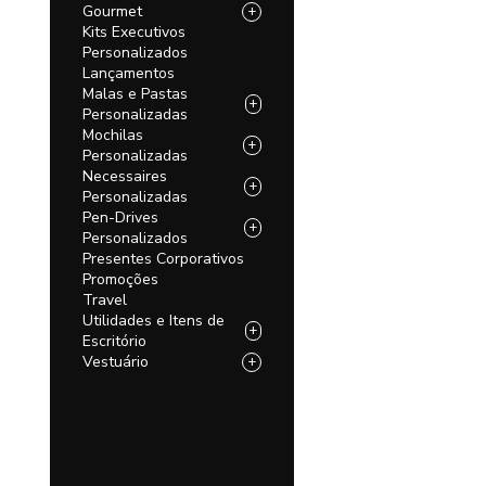
Gourmet
+
Kits Executivos
Personalizados
Lançamentos
Malas e Pastas
+
Personalizadas
Mochilas
+
Personalizadas
Necessaires
+
Personalizadas
Pen-Drives
+
Personalizados
Presentes Corporativos
Promoções
Travel
Utilidades e Itens de
+
Escritório
Vestuário
+