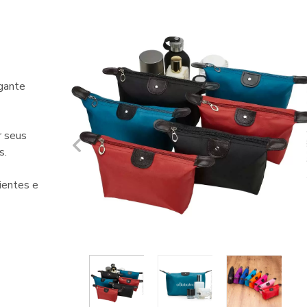
gante
r seus
s.
ientes e