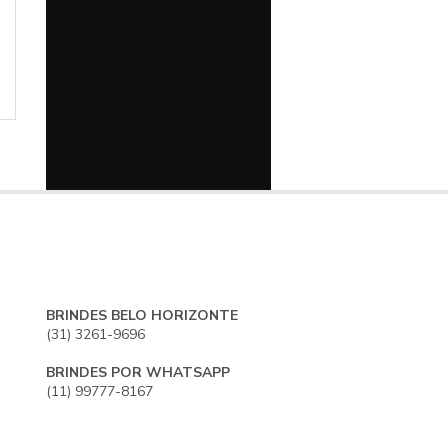
hidratação, isolamento
térmico e alç
térmico e tampa
transporte. Apli
antivazamento.
marca!
Personalize.
BRINDES BELO HORIZONTE
(31) 3261-9696
BRINDES POR WHATSAPP
(11) 99777-8167