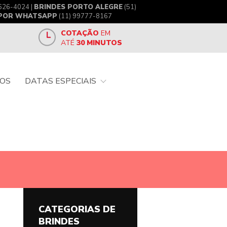
626-4024 |
BRINDES PORTO ALEGRE
(51)
 POR WHATSAPP
(11) 99777-8167
COTAÇÃO
EM
ATÉ
30 MINUTOS
OS
DATAS ESPECIAIS
CATEGORIAS DE
BRINDES