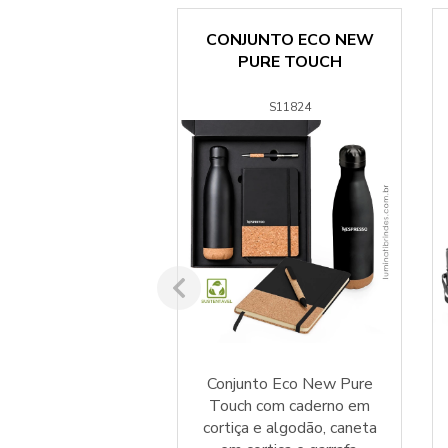
 NEW UTILITY
CONJUNTO ECO NEW
TWIST
PURE TOUCH
S1193095
S11824
ew Utility Twist
Conjunto Eco New Pure
ml com design
Touch com caderno em
sivo e tampa com
cortiça e algodão, caneta