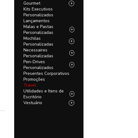
Gourmet
+
Kits Executivos
Personalizados
Lançamentos
Malas e Pastas
+
Personalizadas
Mochilas
+
Personalizadas
Necessaires
+
Personalizadas
Pen-Drives
+
Personalizados
Presentes Corporativos
Promoções
Travel
Utilidades e Itens de
+
Escritório
Vestuário
+