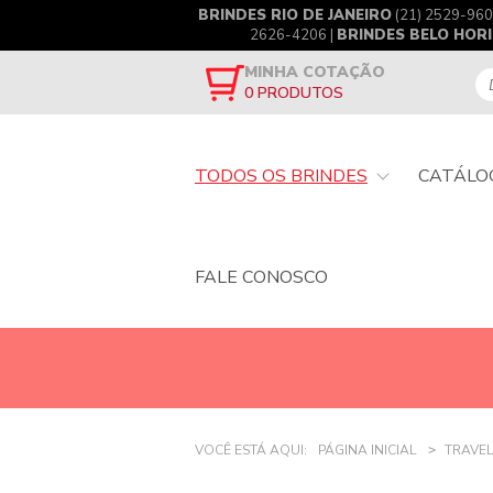
BRINDES RIO DE JANEIRO
(21) 2529-960
2626-4206 |
BRINDES BELO HOR
MINHA COTAÇÃO
0
PRODUTOS
TODOS OS BRINDES
CATÁLO
FALE CONOSCO
VOCÊ ESTÁ AQUI:
PÁGINA INICIAL
TRAVEL