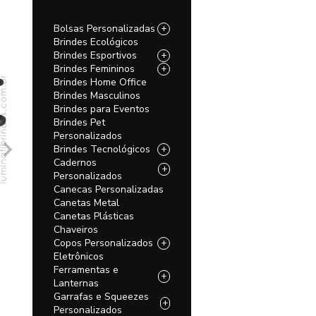
Bolsas Personalizadas
+
Brindes Ecológicos
Brindes Esportivos
+
Brindes Femininos
+
Brindes Home Office
Brindes Masculinos
Brindes para Eventos
Brindes Pet
Personalizados
Brindes Tecnológicos
+
Cadernos
+
Personalizados
Canecas Personalizadas
Canetas Metal
Canetas Plásticas
Chaveiros
Copos Personalizados
+
Eletrônicos
Ferramentas e
+
Lanternas
Garrafas e Squeezes
+
Personalizados