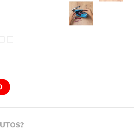
O
DUTOS?