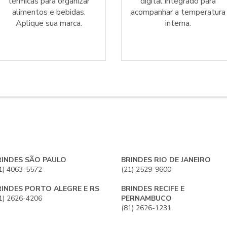
térmicas para organizar
digital integrado para
alimentos e bebidas.
acompanhar a temperatura
Aplique sua marca.
interna.
RINDES SÃO PAULO
BRINDES RIO DE JANEIRO
1) 4063-5572
(21) 2529-9600
RINDES PORTO ALEGRE E RS
BRINDES RECIFE E
1) 2626-4206
PERNAMBUCO
(81) 2626-1231