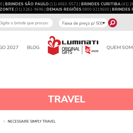
0 |
BRINDES SÃO PAULO
(11) 4063-5572 |
BRINDES CURITIBA
(41) 2
IZONTE
(31) 3261-9696 |
DEMAIS REGIÕES
0800 0219600 |
BRINDES
GO 2027
BLOG
QUEM SOM
TRAVEL
NECESSAIRE SIMPLY TRAVEL