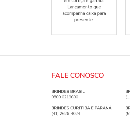
ra. Personalize e
em cortiça e garrafa.
presenteie!
Lançamento que
acompanha caixa para
presente.
FALE CONOSCO
BRINDES BRASIL
B
0800 0219600
(1
BRINDES CURITIBA E PARANÁ
B
(41) 2626-4024
(5