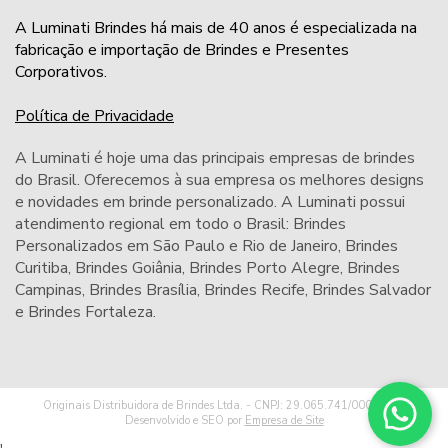
A Luminati Brindes há mais de 40 anos é especializada na
fabricação e importação de Brindes e Presentes
Corporativos.
Política de Privacidade
A Luminati é hoje uma das principais empresas de brindes
do Brasil. Oferecemos à sua empresa os melhores designs
e novidades em brinde personalizado. A Luminati possui
atendimento regional em todo o Brasil: Brindes
Personalizados em São Paulo e Rio de Janeiro,
Brindes
Curitiba
,
Brindes Goiânia
,
Brindes Porto Alegre
,
Brindes
Campinas
,
Brindes Brasília
,
Brindes Recife
,
Brindes Salvador
e
Brindes Fortaleza
.
Originais Distribuidora de Brindes Ltda. - CNPJ: 29.065.741/0001-32 -
Desenvolvido e SEO por
Empresa de Site