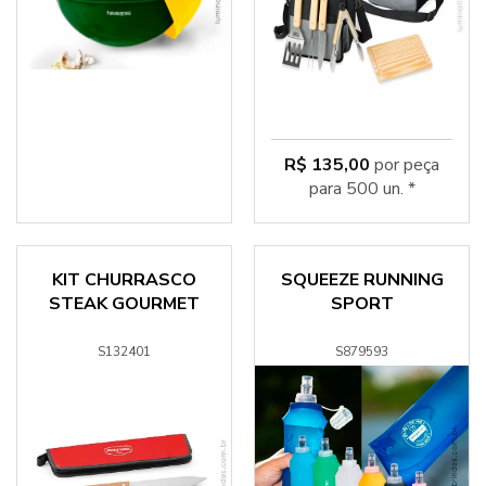
R$ 135,00
por peça
para 500 un. *
KIT CHURRASCO
SQUEEZE RUNNING
STEAK GOURMET
SPORT
S132401
S879593