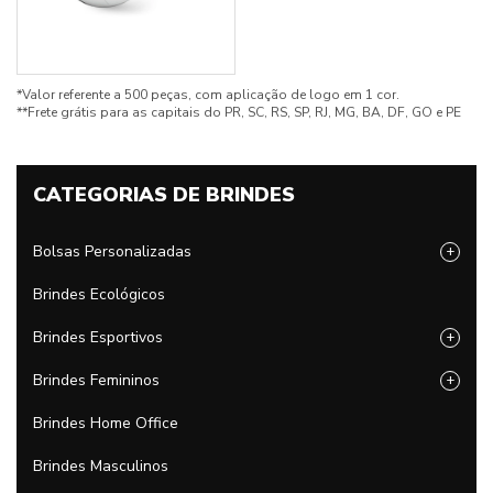
*Valor referente a 500 peças, com aplicação de logo em 1 cor.
**Frete grátis para as capitais do PR, SC, RS, SP, RJ, MG, BA, DF, GO e PE
CATEGORIAS DE BRINDES
Bolsas Personalizadas
+
Brindes Ecológicos
Brindes Esportivos
+
Brindes Femininos
+
Brindes Home Office
Brindes Masculinos