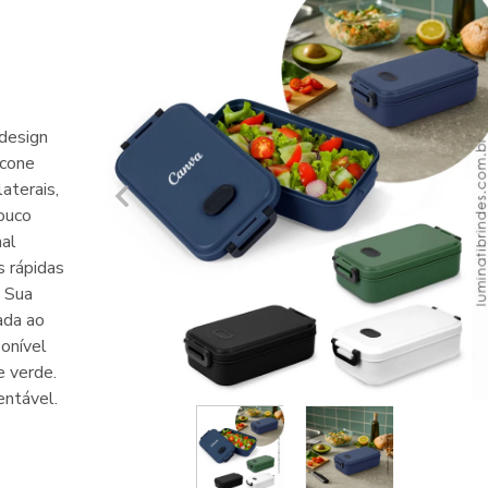
 design
icone
aterais,
ouco
nal
s rápidas
. Sua
ada ao
onível
e verde.
entável.