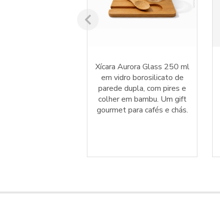
hurrasco e Bolsa
Xícara Aurora Glass 250 ml
a Grill com mini
em vidro borosilicato de
e madeira e mais 4
parede dupla, com pires e
ra o seu churrasco.
colher em bambu. Um gift
lize e surpreenda
gourmet para cafés e chás.
 brinde gourmet!
00 por peça para 500
un.