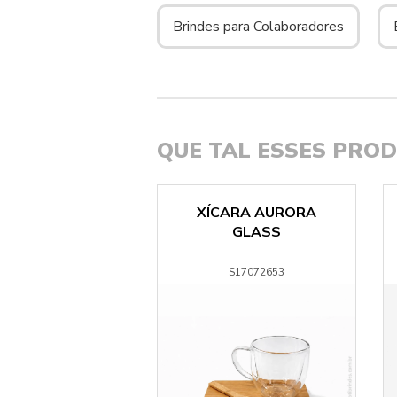
Brindes para Colaboradores
QUE TAL ESSES PRO
 CHURRASCO E
XÍCARA AURORA
 TÉRMICA GRILL
GLASS
S768212
S17072653