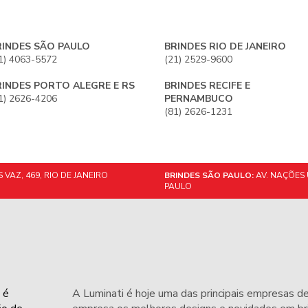
RINDES SÃO PAULO
BRINDES RIO DE JANEIRO
1) 4063-5572
(21) 2529-9600
RINDES PORTO ALEGRE E RS
BRINDES RECIFE E
1) 2626-4206
PERNAMBUCO
(81) 2626-1231
VAZ, 469, RIO DE JANEIRO
BRINDES SÃO PAULO:
AV. NAÇÕES 
PAULO
 é
A Luminati é hoje uma das principais empresas de