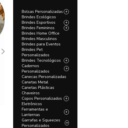
Bolsas Personalizadas
+
Brindes Ecológicos
Brindes Esportivos
+
Brindes Femininos
+
Brindes Home Office
Brindes Masculinos
Brindes para Eventos
Brindes Pet
Personalizados
Brindes Tecnológicos
+
Cadernos
+
Personalizados
Canecas Personalizadas
Canetas Metal
Canetas Plásticas
Chaveiros
Copos Personalizados
+
Eletrônicos
Ferramentas e
+
Lanternas
Garrafas e Squeezes
+
Personalizados