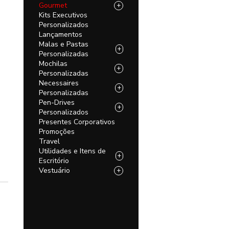
Gourmet
+
Kits Executivos
Personalizados
Lançamentos
Malas e Pastas
+
Personalizadas
Mochilas
+
Personalizadas
Necessaires
+
Personalizadas
Pen-Drives
+
Personalizados
Presentes Corporativos
Promoções
Travel
Utilidades e Itens de
+
Escritório
Vestuário
+